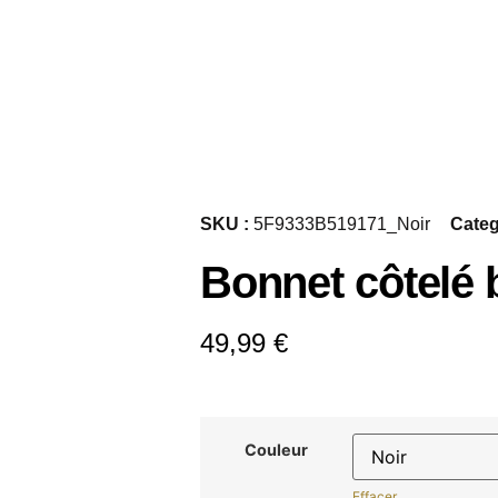
SKU :
5F9333B519171_Noir
Categ
Bonnet côtelé 
49,99
€
Couleur
Effacer